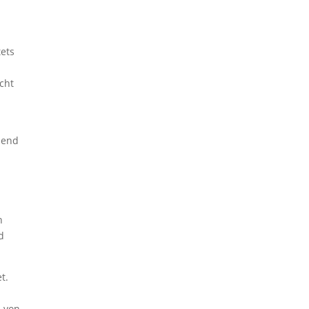
tets
cht
hend
n
d
t.
n von