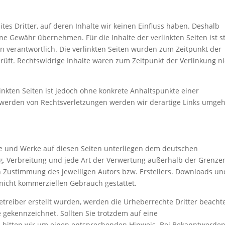
tes Dritter, auf deren Inhalte wir keinen Einfluss haben. Deshalb
ne Gewähr übernehmen. Für die Inhalte der verlinkten Seiten ist s
en verantwortlich. Die verlinkten Seiten wurden zum Zeitpunkt der
rüft. Rechtswidrige Inhalte waren zum Zeitpunkt der Verlinkung ni
linkten Seiten ist jedoch ohne konkrete Anhaltspunkte einer
twerden von Rechtsverletzungen werden wir derartige Links umge
lte und Werke auf diesen Seiten unterliegen dem deutschen
ng, Verbreitung und jede Art der Verwertung außerhalb der Grenze
n Zustimmung des jeweiligen Autors bzw. Erstellers. Downloads un
 nicht kommerziellen Gebrauch gestattet.
Betreiber erstellt wurden, werden die Urheberrechte Dritter beachte
e gekennzeichnet. Sollten Sie trotzdem auf eine
 bitten wir um einen entsprechenden Hinweis. Bei Bekanntwerde